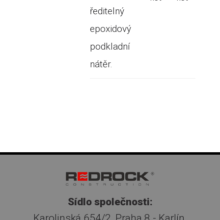
ředitelný
epoxidový
podkladní
nátěr.
Sídlo společnosti:
Karolinská 654/2, Praha 8 - Karlín,