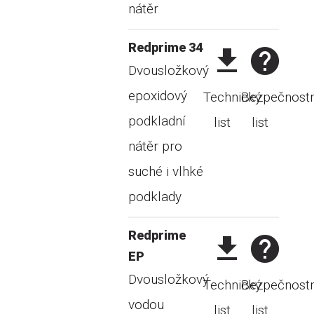
nátěr
Redprime 34
Dvousložkový
epoxidový
Technický
Bezpečnostn
podkladní
list
list
nátěr pro
suché i vlhké
podklady
Redprime
EP
Dvousložkový
Technický
Bezpečnostn
vodou
list
list