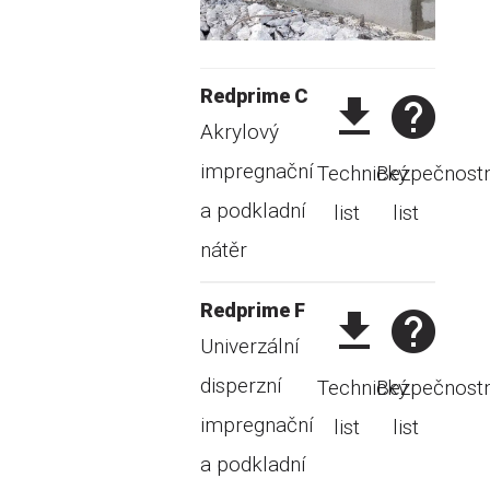
Redprime C
Akrylový
impregnační
Technický
Bezpečnostn
a podkladní
list
list
nátěr
Redprime F
Univerzální
disperzní
Technický
Bezpečnostn
impregnační
list
list
a podkladní