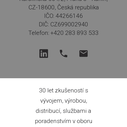
CZ-18600, Česká republika
IČO: 44266146
DIČ: CZ699002940
Telefon: +420 283 893 533
30 let zkušeností s
vývojem, výrobou,
distribucí, službami a
poradenstvím v oboru