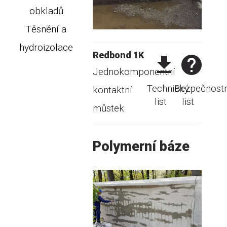
obkladů
Těsnění a
hydroizolace
Redbond 1K
Jednokomponentní
Technický
Bezpečnostn
kontaktní
list
list
můstek
Polymerní báze