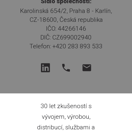
Sídlo společnosti:
Karolinská 654/2, Praha 8 - Karlín,
CZ-18600, Česká republika
IČO: 44266146
DIČ: CZ699002940
Telefon: +420 283 893 533
30 let zkušeností s
vývojem, výrobou,
distribucí, službami a