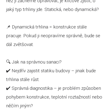
než ji začneme opravovat, je klíčové zjistit, o
jaký typ trhliny jde. Statická, nebo dynamická?
📌 Dynamická trhlina = konstrukce stále
pracuje. Pokud ji neopravíme správně, bude se
dál zvětšovat.
🔍 Jak na správnou sanaci?
✔️ Nejdřív zajistit statiku budovy – jinak bude
trhlina stále růst.
✔️ Správná diagnostika – je problém způsoben
pohybem konstrukce, teplotní roztažností nebo
něčím jiným?