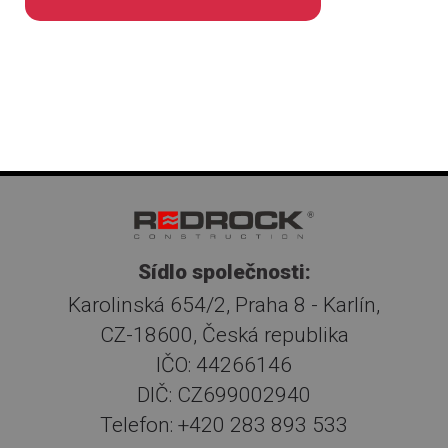
Sídlo společnosti:
Karolinská 654/2, Praha 8 - Karlín,
CZ-18600, Česká republika
IČO: 44266146
DIČ: CZ699002940
Telefon: +420 283 893 533