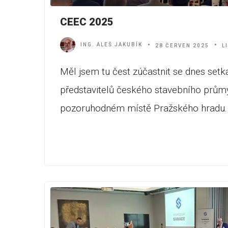
CEEC 2025
ING. ALEŠ JAKUBÍK
28 ČERVEN 2025
L
Měl jsem tu čest zúčastnit se dnes setk
představitelů českého stavebního prům
pozoruhodném místě Pražského hradu.