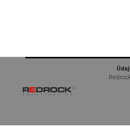
Údaj
Redrock