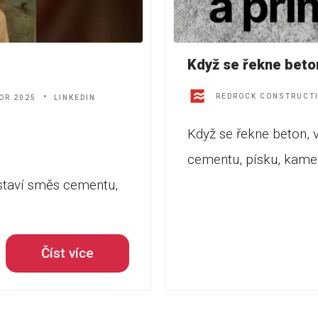
Když se řekne beton
REDROCK CONSTRUCT
OR 2025
LINKEDIN
Když se řekne beton, v
cementu, písku, kamen
edstaví směs cementu,
Číst více