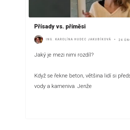
Přísady vs. příměsi
ING. KAROLÍNA HUDEC JAKUBÍKOVÁ
24 ÚN
Jaký je mezi nimi rozdíl?
Když se řekne beton, většina lidí si př
vody a kameniva. Jenže