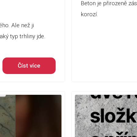
Beton je přirozeně zás
korozí.
ho. Ale než ji
aký typ trhliny jde.
Číst více