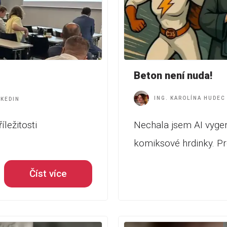
Beton není nuda!
ING. KAROLÍNA HUDEC
NKEDIN
íležitosti
Nechala jsem AI vygen
komiksové hrdinky. P
Číst více