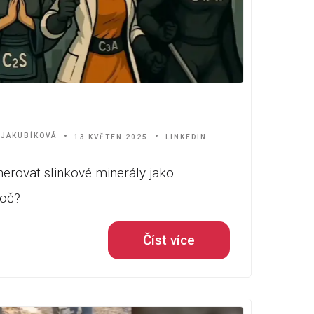
 JAKUBÍKOVÁ
13 KVĚTEN 2025
LINKEDIN
erovat slinkové minerály jako
roč?
Číst více