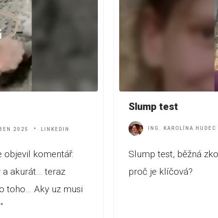
Slump test
ING. KAROLÍNA HUDEC
BEN 2025
LINKEDIN
objevil komentář:
Slump test, běžná zk
y a akurát… teraz
proč je klíčová?
lo toho… Aky uz musi
“