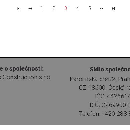
1
2
3
4
5
e o společnosti:
Sídlo společno
 Construction s.r.o.
Karolinská 654/2, Praha
CZ-18600, Česká r
IČO: 442661
DIČ: CZ69900
Telefon: +420 283