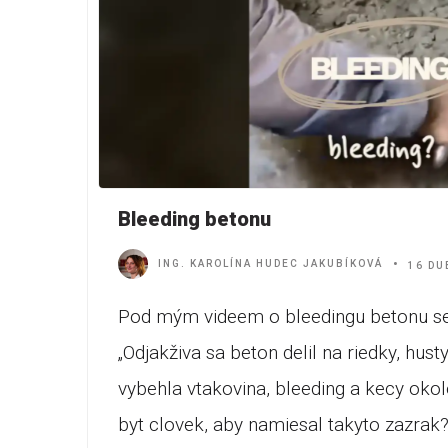
Bleeding betonu
ING. KAROLÍNA HUDEC JAKUBÍKOVÁ
16 DU
Pod mým videem o bleedingu betonu se 
„Odjakživa sa beton delil na riedky, hust
vybehla vtakovina, bleeding a kecy oko
byt clovek, aby namiesal takyto zazrak?