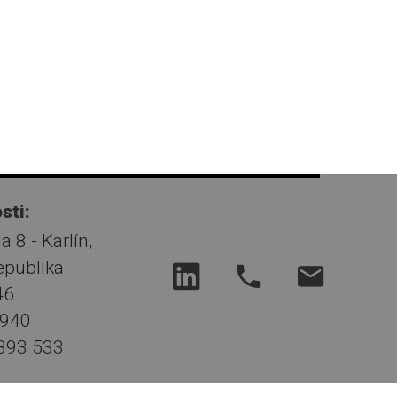
sti:
 8 - Karlín,
epublika
46
2940
 893 533