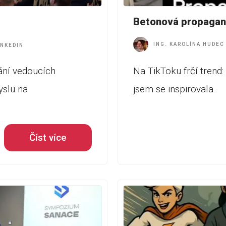
Betonová propagan
ING. KAROLÍNA HUDEC
INKEDIN
ání vedoucích
Na TikToku frčí trend: 
yslu na
jsem se inspirovala.
Číst více